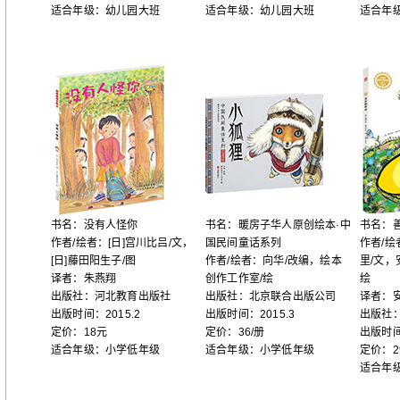
适合年级：幼儿园大班
适合年级：幼儿园大班
适合年
书名：没有人怪你
书名：暖房子华人原创绘本·中
书名：
作者/绘者：[日]宫川比吕/文，
国民间童话系列
作者/绘
[日]藤田阳生子/图
作者/绘者：向华/改编，绘本
里/文，
译者：朱燕翔
创作工作室/绘
绘
出版社：河北教育出版社
出版社：北京联合出版公司
译者：
出版时间：2015.2
出版时间：2015.3
出版社
定价：18元
定价：36/册
出版时间
适合年级：小学低年级
适合年级：小学低年级
定价：2
适合年