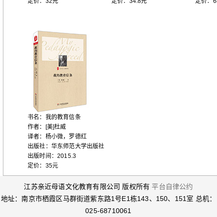
定价：32元
定价：34.8元
定价：6
书名：我的教育信条
作者：[美]杜威
译者：杨小微，罗德红
出版社：华东师范大学出版社
出版时间：2015.3
定价：35元
江苏亲近母语文化教育有限公司 版权所有
平台自律公约
地址：南京市栖霞区马群街道紫东路1号E1栋143、150、151室 总机：
025-68710061