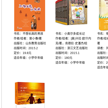
书名：不想长高的男孩
书名：小奥尔多成长记
书名：
作者/绘者：曾小春/著
作者/绘者：[美]卡拉·欧什内
作者/绘
出版社：山东教育出版社
克/著，肯德拉·史潘杰/绘
著
出版时间：2015.2
出版社：浙江文艺出版社
译者：
定价：19.8元
出版时间：2015.1
出版社
适合年级：小学中年级
定价：180元
出版时间
适合年级：小学中年级
定价：2
适合年