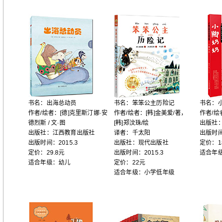
书名：出海总动员
书名：笨笨公主历险记
书名：
作者/绘者：[德]克里斯汀娜·安
作者/绘者：[韩]金美爱/著，
作者/绘
德烈斯 / 文·图
[韩]郑汶珠/绘
出版社
出版社：江西教育出版社
译者：千太阳
出版时间
出版时间：2015.3
出版社：现代出版社
定价：1
定价：29.8元
出版时间：2015.3
适合年
适合年级：幼儿
定价：22元
适合年级：小学低年级