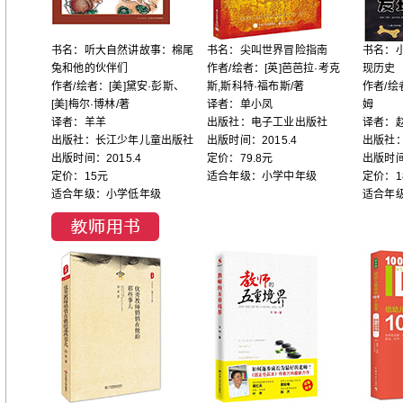
书名：听大自然讲故事：棉尾
书名：尖叫世界冒险指南
书名：
兔和他的伙伴们
作者/绘者：[英]芭芭拉·考克
现历史
作者/绘者：[美]黛安·彭斯、
斯,斯科特·福布斯/著
作者/绘
[美]梅尔·博林/著
译者：单小凤
姆
译者：羊羊
出版社：电子工业出版社
译者：
出版社：长江少年儿童出版社
出版时间：2015.4
出版社
出版时间：2015.4
定价：79.8元
出版时间
定价：15元
适合年级：小学中年级
定价：1
适合年级：小学低年级
适合年