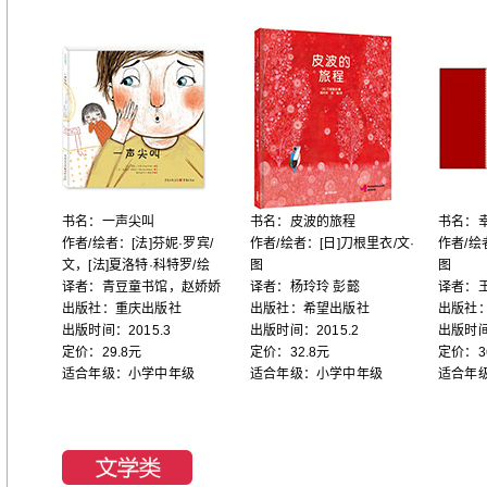
书名：一声尖叫
书名：皮波的旅程
书名：
作者/绘者：[法]芬妮·罗宾/
作者/绘者：[日]刀根里衣/文·
作者/绘
文，[法]夏洛特·科特罗/绘
图
图
译者：青豆童书馆，赵娇娇
译者：杨玲玲 彭懿
译者：
出版社：重庆出版社
出版社：希望出版社
出版社
出版时间：2015.3
出版时间：2015.2
出版时间
定价：29.8元
定价：32.8元
定价：3
适合年级：小学中年级
适合年级：小学中年级
适合年