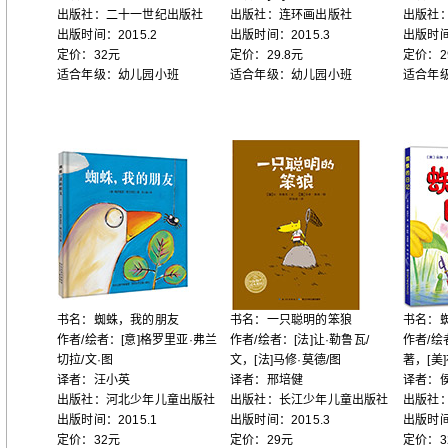
出版社：二十一世纪出版社
出版社：连环画出版社
出版社
出版时间：2015.2
出版时间：2015.3
出版时间
定价：32元
定价：29.8元
定价：2
适合年级：幼儿园小班
适合年级：幼儿园小班
适合年
书名：蜘蛛，我的朋友
书名：一只聪明的笨狼
书名：
作者/绘者：[意]格罗里亚·弗兰
作者/绘者：[法]让·勒鲁瓦/
作者/绘
切拉/文·图
文，[法]马修·莫德/图
著，[美
译者：汪小英
译者：邢培健
译者：
出版社：河北少年儿童出版社
出版社：长江少年儿童出版社
出版社
出版时间：2015.1
出版时间：2015.3
出版时间
定价：32元
定价：29元
定价：3