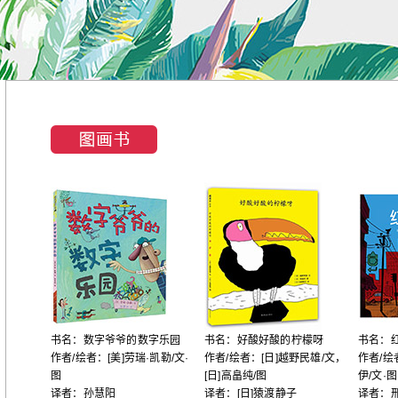
书名：数字爷爷的数字乐园
书名：好酸好酸的柠檬呀
书名：
作者/绘者：[美]劳瑞·凯勒/文·
作者/绘者：[日]越野民雄/文，
作者/绘
图
[日]高畠纯/图
伊/文·图
译者：孙慧阳
译者：[日]猿渡静子
译者：